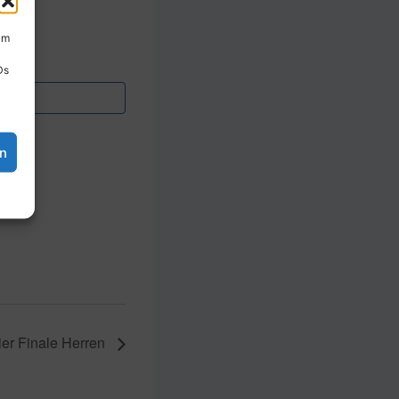
um
Ds
en
er Finale Herren