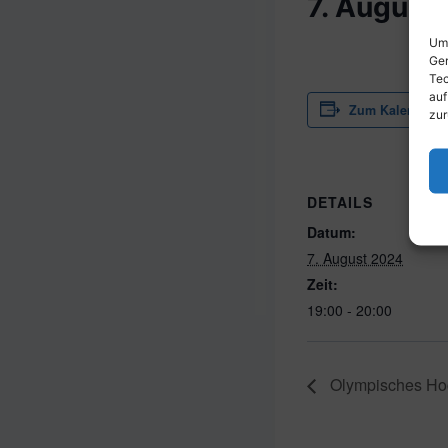
7. August
Um 
Ger
Tec
auf
Zum Kalender h
zur
DETAILS
Datum:
7. August 2024
Zeit:
19:00 - 20:00
Olympisches Hock