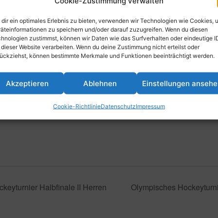
 2024 @ 19:00
-
20:00
Cookie-Zustimmung verwalten
dir ein optimales Erlebnis zu bieten, verwenden wir Technologien wie Cookies, 
äteinformationen zu speichern und/oder darauf zuzugreifen. Wenn du diesen
hnologien zustimmst, können wir Daten wie das Surfverhalten oder eindeutige I
 dieser Website verarbeiten. Wenn du deine Zustimmung nicht erteilst oder
inzufügen
ückziehst, können bestimmte Merkmale und Funktionen beeinträchtigt werden.
Akzeptieren
Ablehnen
Einstellungen anseh
Cookie-Richtlinie
Datenschutz
Impressum
eyturnier Halbfinale II Herren
Olympisches Hockeyturni