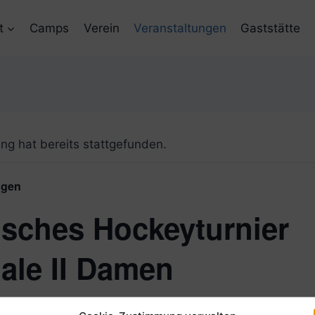
t
Camps
Verein
Veranstaltungen
Gaststätte
ng hat bereits stattgefunden.
ngen
sches Hockeyturnier
nale II Damen