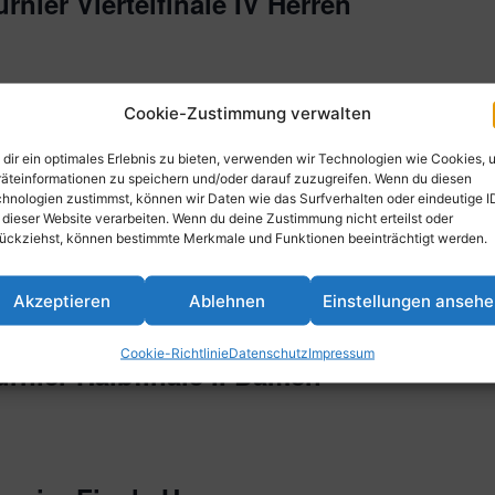
nier Viertelfinale IV Herren
Cookie-Zustimmung verwalten
nier Viertelfinale IV Damen
dir ein optimales Erlebnis zu bieten, verwenden wir Technologien wie Cookies, 
äteinformationen zu speichern und/oder darauf zuzugreifen. Wenn du diesen
hnologien zustimmst, können wir Daten wie das Surfverhalten oder eindeutige I
 dieser Website verarbeiten. Wenn du deine Zustimmung nicht erteilst oder
ückziehst, können bestimmte Merkmale und Funktionen beeinträchtigt werden.
nier Halbfinale II Herren
Akzeptieren
Ablehnen
Einstellungen anseh
Cookie-Richtlinie
Datenschutz
Impressum
rnier Halbfinale II Damen