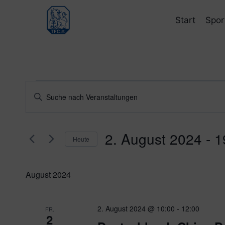
Zum
Inhalt
Start
Spor
springen
Veranstaltungen
Veranstaltungen
Bitte
Schlüsselwort
Suche
eingeben.
und
2. August 2024
 - 
1
Suche
Heute
nach
Ansichten,
Datum
Veranstaltungen
wählen.
Navigation
August 2024
Schlüsselwort.
2. August 2024 @ 10:00
-
12:00
FR.
2