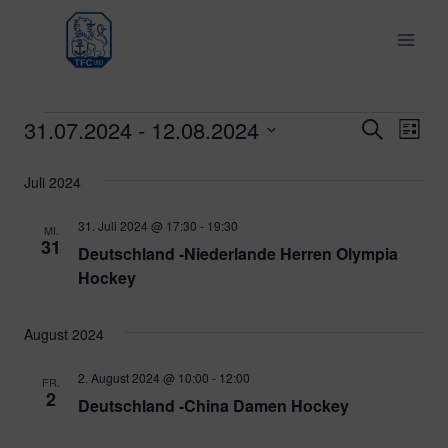
Zum
Inhalt
springen
31.07.2024
 - 
12.08.2024
Veranstaltungen
Ver
Verans
Suche
Liste
Datum
Ans
Suche
Juli 2024
wählen.
Nav
und
31. Juli 2024 @ 17:30
-
19:30
MI.
31
Deutschland -Niederlande Herren Olympia
Ansich
Hockey
Naviga
August 2024
2. August 2024 @ 10:00
-
12:00
FR.
2
Deutschland -China Damen Hockey