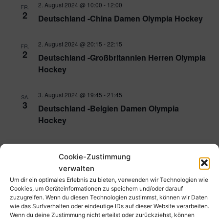
2. August 2024 @ 10:00
-
12:00
FR.
2
Deutschland -China Damen Olympia Hockey
2. August 2024 @ 20:15
-
22:15
FR.
2
Deutschland -Großbritannien Herren Olympia
Hockey
3. August 2024 @ 19:45
-
21:45
SA.
3
Deutschland -Belgien Damen Olympia
Hockey
4. August 2024 @ 20:00
-
21:00
SO.
4
Cookie-Zustimmung
Olympisches Hockeyturnier Viertelfinale IV
verwalten
Herren
Um dir ein optimales Erlebnis zu bieten, verwenden wir Technologien wie
Cookies, um Geräteinformationen zu speichern und/oder darauf
5. August 2024 @ 20:00
-
21:00
zuzugreifen. Wenn du diesen Technologien zustimmst, können wir Daten
MO.
5
wie das Surfverhalten oder eindeutige IDs auf dieser Website verarbeiten.
Olympisches Hockeyturnier Viertelfinale IV
Wenn du deine Zustimmung nicht erteilst oder zurückziehst, können