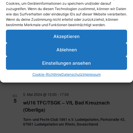
4
TFC – VfL Bad Kreuznach 2 (Damen)
Cookies, um Geräteinformationen zu speichern und/oder darauf
zuzugreifen. Wenn du diesen Technologien zustimmst, können wir Daten
Parkstraße 43, 67061 Ludwigshafen am Rhein, Deutschland
wie das Surfverhalten oder eindeutige IDs auf dieser Website verarbeiten.
Wenn du deine Zustimmung nicht erteilst oder zurückziehst, können
bestimmte Merkmale und Funktionen beeinträchtigt werden.
5. Mai 2024 @ 11:00
-
12:00
SO.
5
wU16 SG TFC/FCK – VfL Bad Kreuznach
Akzeptieren
(Oberliga) bei FCK
Ablehnen
5. Mai 2024 @ 12:00
-
14:00
SO.
5
Einstellungen ansehen
wU12 TFC 2- TFC 1 (Oberliga)
Cookie-Richtlinie
Datenschutz
Impressum
Turn- und Fecht-Club 1861 e.V. Ludwigshafen, Parkstraße 43,
67061 Ludwigshafen am Rhein, Deutschland
5. Mai 2024 @ 15:00
-
17:00
SO.
5
wU16 TFC/TSGK – VfL Bad Kreuznach
(Oberliga)
Turn- und Fecht-Club 1861 e.V. Ludwigshafen, Parkstraße 43,
67061 Ludwigshafen am Rhein, Deutschland