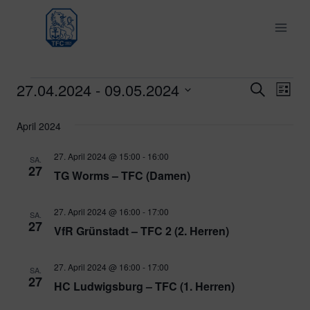
Zum
Inhalt
springen
27.04.2024
 - 
09.05.2024
Veranstaltungen
Ver
Verans
Suche
Liste
Datum
Ans
Suche
April 2024
wählen.
Nav
und
27. April 2024 @ 15:00
-
16:00
SA.
27
TG Worms – TFC (Damen)
Ansich
Naviga
27. April 2024 @ 16:00
-
17:00
SA.
27
VfR Grünstadt – TFC 2 (2. Herren)
27. April 2024 @ 16:00
-
17:00
SA.
27
HC Ludwigsburg – TFC (1. Herren)