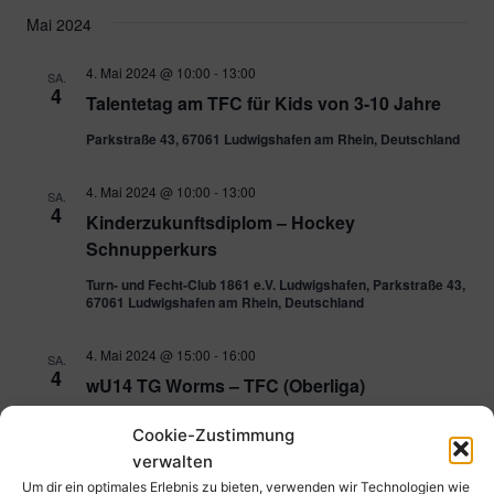
Mai 2024
4. Mai 2024 @ 10:00
-
13:00
SA.
4
Talentetag am TFC für Kids von 3-10 Jahre
Parkstraße 43, 67061 Ludwigshafen am Rhein, Deutschland
4. Mai 2024 @ 10:00
-
13:00
SA.
4
Kinderzukunftsdiplom – Hockey
Schnupperkurs
Turn- und Fecht-Club 1861 e.V. Ludwigshafen, Parkstraße 43,
67061 Ludwigshafen am Rhein, Deutschland
4. Mai 2024 @ 15:00
-
16:00
SA.
4
wU14 TG Worms – TFC (Oberliga)
Worms, 67 Worms, Deutschland
Cookie-Zustimmung
verwalten
4. Mai 2024 @ 17:30
-
18:30
SA.
Um dir ein optimales Erlebnis zu bieten, verwenden wir Technologien wie