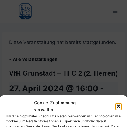
Zum
Inhalt
springen
Diese Veranstaltung hat bereits stattgefunden.
« Alle Veranstaltungen
VfR Grünstadt – TFC 2 (2. Herren)
27. April 2024 @ 16:00
-
17:00
Cookie-Zustimmung
verwalten
Um dir ein optimales Erlebnis zu bieten, verwenden wir Technologien wie
Cookies, um Geräteinformationen zu speichern und/oder darauf
Zum Kalender hinzufügen
zuzugreifen. Wenn du diesen Technologien zustimmst, können wir Daten