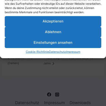
wie das Surfverhalten oder eindeutige IDs auf dieser Website verarbeiten.
Wenn du deine Zustimmung nicht erteilst oder zurückziehst, können
bestimmte Merkmale und Funktionen beeinträchtigt werden.
DETAILS
Akzeptieren
Datum:
Ablehnen
27. April 2024
Zeit:
Einstellungen ansehen
16:00 - 17:00
Cookie-Richtlinie
Datenschutz
Impressum
Talentetag am TFC für Kids von 3-10
TG Worms – TFC
(Damen)
Jahre
Datenschutz
Impressum
Downloads