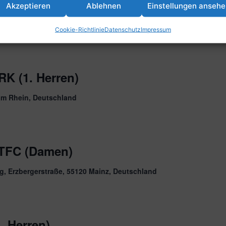
e
Akzeptieren
Ablehnen
Einstellungen anseh
67071 Ludwigshafen am Rhein, Deutschland
Cookie-Richtlinie
Datenschutz
Impressum
K (1. Herren)
am Rhein, Deutschland
 TFC (Damen)
, Erzbergerstraße, 55120 Mainz, Deutschland
 Herren)