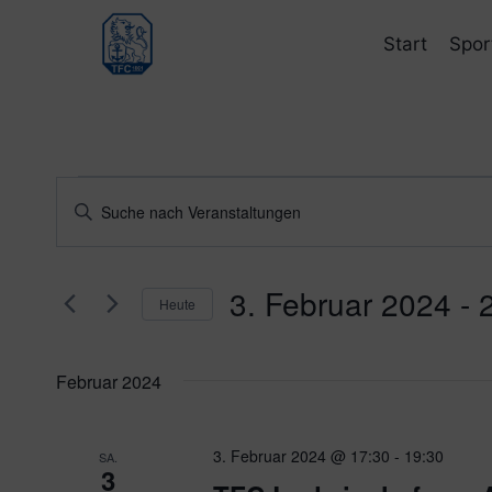
Zum
Inhalt
Start
Spor
springen
Veranstaltungen
Veranstaltungen
Bitte
Schlüsselwort
Suche
eingeben.
und
3. Februar 2024
 - 
Suche
Heute
nach
Ansichten,
Datum
Veranstaltungen
wählen.
Navigation
Februar 2024
Schlüsselwort.
3. Februar 2024 @ 17:30
-
19:30
SA.
3