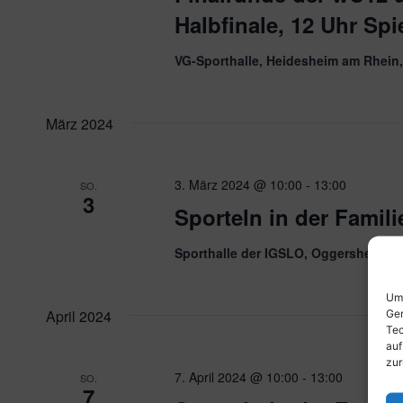
Halbfinale, 12 Uhr Spi
VG-Sporthalle, Heidesheim am Rhein
März 2024
3. März 2024 @ 10:00
-
13:00
SO.
3
Sporteln in der Famili
Sporthalle der IGSLO, Oggersheim, 
Um 
April 2024
Ger
Tec
auf
zur
7. April 2024 @ 10:00
-
13:00
SO.
7