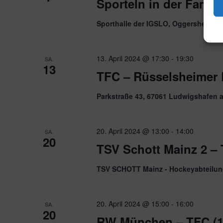
Sporteln in der Famili
Sporthalle der IGSLO, Oggersheim, 
13. April 2024 @ 17:30
-
19:30
SA.
13
TFC – Rüsselsheimer R
Parkstraße 43, 67061 Ludwigshafen 
20. April 2024 @ 13:00
-
14:00
SA.
20
TSV Schott Mainz 2 –
TSV SCHOTT Mainz - Hockeyabteilung
20. April 2024 @ 15:00
-
16:00
SA.
20
RW München – TFC (1.