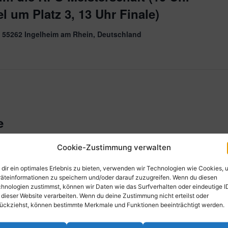
el um Platz 3, 13 Uhr Finale)
, 55262 Ingelheim am Rhein, Deutschland
e
67071 Ludwigshafen am Rhein, Deutschland
Cookie-Zustimmung verwalten
dir ein optimales Erlebnis zu bieten, verwenden wir Technologien wie Cookies, 
äteinformationen zu speichern und/oder darauf zuzugreifen. Wenn du diesen
hnologien zustimmst, können wir Daten wie das Surfverhalten oder eindeutige I
 dieser Website verarbeiten. Wenn du deine Zustimmung nicht erteilst oder
ückziehst, können bestimmte Merkmale und Funktionen beeinträchtigt werden.