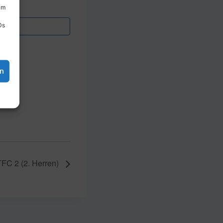
um
Ds
en
FC 2 (2. Herren)