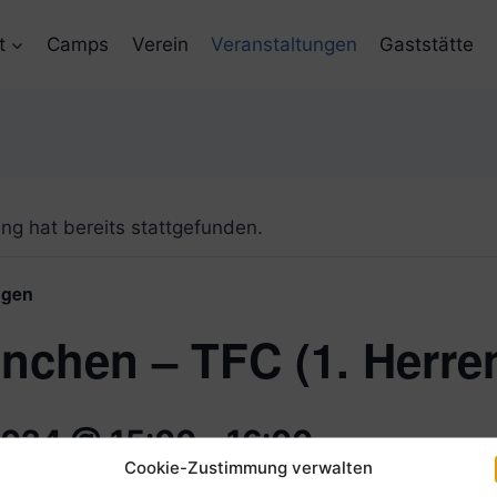
t
Camps
Verein
Veranstaltungen
Gaststätte
ng hat bereits stattgefunden.
ngen
chen – TFC (1. Herre
 2024 @ 15:00
-
16:00
Cookie-Zustimmung verwalten