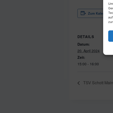
Um 
Ger
Tec
Zum Kalender h
auf
zur
DETAILS
Datum:
20. April 2024
Zeit:
15:00 - 16:00
TSV Schott Main