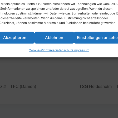
dir ein optimales Erlebnis zu bieten, verwenden wir Technologien wie Cookies, 
äteinformationen zu speichern und/oder darauf zuzugreifen. Wenn du diesen
hnologien zustimmst, können wir Daten wie das Surfverhalten oder eindeutige I
inzufügen
 dieser Website verarbeiten. Wenn du deine Zustimmung nicht erteilst oder
ückziehst, können bestimmte Merkmale und Funktionen beeinträchtigt werden.
Akzeptieren
Ablehnen
Einstellungen anseh
Cookie-Richtlinie
Datenschutz
Impressum
z 2 – TFC (Damen)
TSG Heidesheim – T