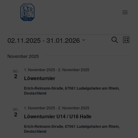
Zum
Inhalt
springen
02.11.2025
 - 
31.01.2026
Veranstaltungen
Ver
Verans
Suche
Liste
Datum
Ans
Suche
November 2025
wählen.
Nav
und
1. November 2025
-
2. November 2025
SO.
2
Löwenturnier
Ansich
Erich-Reimann-Straße, 67061 Ludwigshafen am Rhein,
Naviga
Deutschland
1. November 2025
-
2. November 2025
SO.
2
Löwenturnier U14 / U16 Halle
Erich-Reimann-Straße, 67061 Ludwigshafen am Rhein,
Deutschland