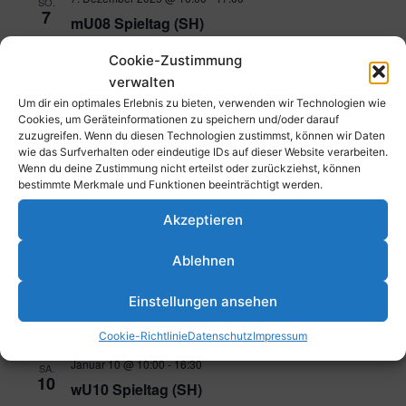
SO.
7
mU08 Spieltag (SH)
Schulsportzentrum Mundenheim, Erich-Reimann-Str, 67065
Cookie-Zustimmung
Ludwigshafen am Rhein
verwalten
Um dir ein optimales Erlebnis zu bieten, verwenden wir Technologien wie
20. Dezember 2025 @ 17:00
-
23:00
SA.
Cookies, um Geräteinformationen zu speichern und/oder darauf
20
Lions Award
zuzugreifen. Wenn du diesen Technologien zustimmst, können wir Daten
wie das Surfverhalten oder eindeutige IDs auf dieser Website verarbeiten.
Parkstraße 43, 67061 Ludwigshafen am Rhein, Deutschland
Wenn du deine Zustimmung nicht erteilst oder zurückziehst, können
bestimmte Merkmale und Funktionen beeinträchtigt werden.
Januar 2026
Akzeptieren
Januar 10 @ 10:00
-
14:30
SA.
Ablehnen
10
wU14 OL-Spieltag (TH)
Einstellungen ansehen
Schulsportzentrum Mundenheim, Erich-Reimann-Str, 67065
Ludwigshafen am Rhein
Cookie-Richtlinie
Datenschutz
Impressum
Januar 10 @ 10:00
-
16:30
SA.
10
wU10 Spieltag (SH)