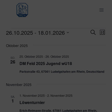
Zum
Inhalt
springen
26.10.2025
 - 
18.01.2026
Veranstaltungen
Ver
Verans
Suche
Liste
Datum
Ans
Suche
Oktober 2025
wählen.
Nav
und
25. Oktober 2025
-
26. Oktober 2025
SO.
26
DM Feld 2025 Jugend wU18
Ansich
Parkstraße 43, 67061 Ludwigshafen am Rhein, Deutschland
Naviga
November 2025
1. November 2025
-
2. November 2025
SA.
1
Löwenturnier
Erich-Reimann-Straße, 67061 Ludwigshafen am Rhein,