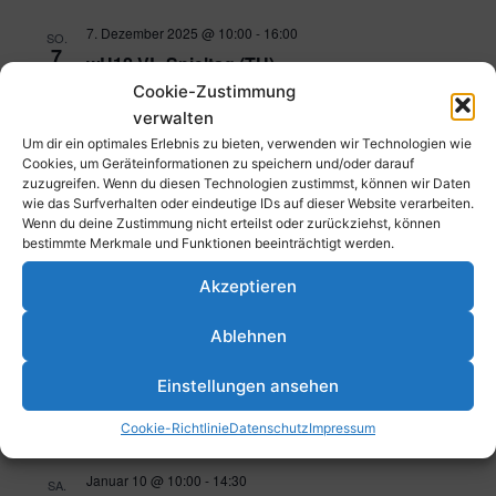
7. Dezember 2025 @ 10:00
-
16:00
SO.
7
wU12 VL-Spieltag (TH)
Cookie-Zustimmung
Schulsportzentrum Mundenheim, Erich-Reimann-Str, 67065
Ludwigshafen am Rhein
verwalten
Um dir ein optimales Erlebnis zu bieten, verwenden wir Technologien wie
Cookies, um Geräteinformationen zu speichern und/oder darauf
7. Dezember 2025 @ 10:00
-
17:00
SO.
zuzugreifen. Wenn du diesen Technologien zustimmst, können wir Daten
7
mU08 Spieltag (SH)
wie das Surfverhalten oder eindeutige IDs auf dieser Website verarbeiten.
Wenn du deine Zustimmung nicht erteilst oder zurückziehst, können
Schulsportzentrum Mundenheim, Erich-Reimann-Str, 67065
bestimmte Merkmale und Funktionen beeinträchtigt werden.
Ludwigshafen am Rhein
Akzeptieren
20. Dezember 2025 @ 17:00
-
23:00
SA.
20
Ablehnen
Lions Award
Parkstraße 43, 67061 Ludwigshafen am Rhein, Deutschland
Einstellungen ansehen
Cookie-Richtlinie
Datenschutz
Impressum
Januar 2026
Januar 10 @ 10:00
-
14:30
SA.