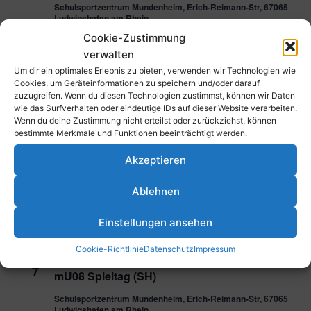
Schulsportzentrum Mundenheim, Erich-Reimann-Str, 67065
Ludwigshafen am Rhein
Cookie-Zustimmung
30. November 2025 @ 10:00
-
15:00
verwalten
SO.
30
wU12 OL-Spieltag (SH)
Um dir ein optimales Erlebnis zu bieten, verwenden wir Technologien wie
Cookies, um Geräteinformationen zu speichern und/oder darauf
Schulsportzentrum Mundenheim, Erich-Reimann-Str, 67065
zuzugreifen. Wenn du diesen Technologien zustimmst, können wir Daten
Ludwigshafen am Rhein
wie das Surfverhalten oder eindeutige IDs auf dieser Website verarbeiten.
Wenn du deine Zustimmung nicht erteilst oder zurückziehst, können
bestimmte Merkmale und Funktionen beeinträchtigt werden.
Dezember 2025
Akzeptieren
7. Dezember 2025 @ 10:00
-
16:00
SO.
7
wU12 VL-Spieltag (TH)
Ablehnen
Schulsportzentrum Mundenheim, Erich-Reimann-Str, 67065
Einstellungen ansehen
Ludwigshafen am Rhein
Cookie-Richtlinie
Datenschutz
Impressum
7. Dezember 2025 @ 10:00
-
17:00
SO.
7
mU08 Spieltag (SH)
Schulsportzentrum Mundenheim, Erich-Reimann-Str, 67065
Ludwigshafen am Rhein