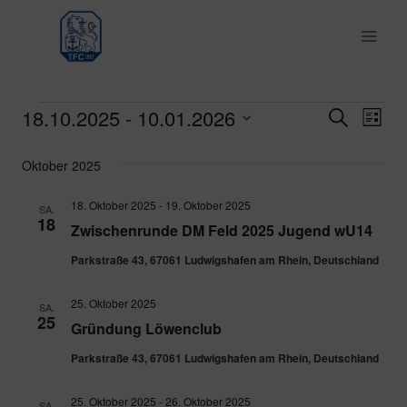
Zum
Inhalt
springen
18.10.2025
 - 
10.01.2026
Veranstaltungen
Ver
Verans
Suche
Liste
Datum
Ans
Suche
Oktober 2025
wählen.
Nav
und
18. Oktober 2025
-
19. Oktober 2025
SA.
18
Zwischenrunde DM Feld 2025 Jugend wU14
Ansich
Parkstraße 43, 67061 Ludwigshafen am Rhein, Deutschland
Naviga
25. Oktober 2025
SA.
25
Gründung Löwenclub
Parkstraße 43, 67061 Ludwigshafen am Rhein, Deutschland
25. Oktober 2025
-
26. Oktober 2025
SA.