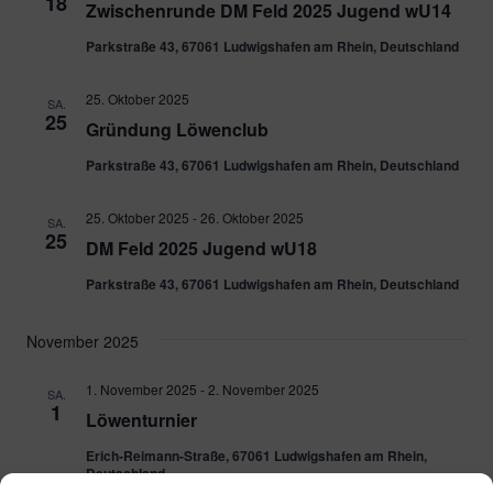
18
Zwischenrunde DM Feld 2025 Jugend wU14
Parkstraße 43, 67061 Ludwigshafen am Rhein, Deutschland
25. Oktober 2025
SA.
25
Gründung Löwenclub
Parkstraße 43, 67061 Ludwigshafen am Rhein, Deutschland
25. Oktober 2025
-
26. Oktober 2025
SA.
25
DM Feld 2025 Jugend wU18
Parkstraße 43, 67061 Ludwigshafen am Rhein, Deutschland
November 2025
1. November 2025
-
2. November 2025
SA.
1
Löwenturnier
Erich-Reimann-Straße, 67061 Ludwigshafen am Rhein,
Deutschland