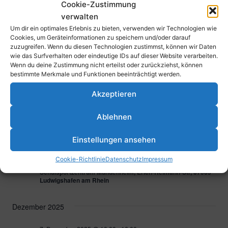
Cookie-Zustimmung
1. November 2025
-
2. November 2025
verwalten
SA.
1
Löwenturnier U14 / U16 Halle
Um dir ein optimales Erlebnis zu bieten, verwenden wir Technologien wie
Cookies, um Geräteinformationen zu speichern und/oder darauf
Erich-Reimann-Straße, 67061 Ludwigshafen am Rhein,
zuzugreifen. Wenn du diesen Technologien zustimmst, können wir Daten
Deutschland
wie das Surfverhalten oder eindeutige IDs auf dieser Website verarbeiten.
Wenn du deine Zustimmung nicht erteilst oder zurückziehst, können
bestimmte Merkmale und Funktionen beeinträchtigt werden.
30. November 2025 @ 10:00
-
15:00
SO.
30
wU16 OL-Spieltag (TH)
Akzeptieren
Schulsportzentrum Mundenheim, Erich-Reimann-Str, 67065
Ablehnen
Ludwigshafen am Rhein
Einstellungen ansehen
30. November 2025 @ 10:00
-
15:00
SO.
30
wU12 OL-Spieltag (SH)
Cookie-Richtlinie
Datenschutz
Impressum
Schulsportzentrum Mundenheim, Erich-Reimann-Str, 67065
Ludwigshafen am Rhein
Dezember 2025