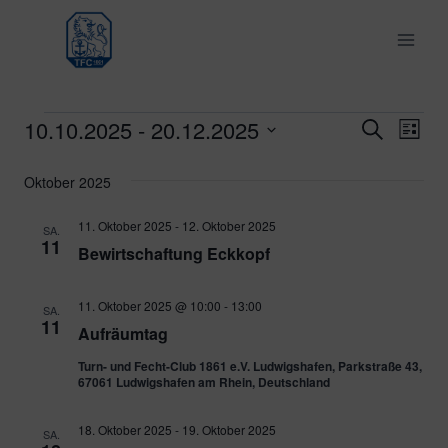
Zum
Inhalt
springen
10.10.2025
 - 
20.12.2025
Veranstaltungen
Ver
Verans
Suche
Liste
Datum
Ans
Suche
Oktober 2025
wählen.
Nav
und
11. Oktober 2025
-
12. Oktober 2025
SA.
11
Bewirtschaftung Eckkopf
Ansich
Naviga
11. Oktober 2025 @ 10:00
-
13:00
SA.
11
Aufräumtag
Turn- und Fecht-Club 1861 e.V. Ludwigshafen, Parkstraße 43,
67061 Ludwigshafen am Rhein, Deutschland
18. Oktober 2025
-
19. Oktober 2025
SA.