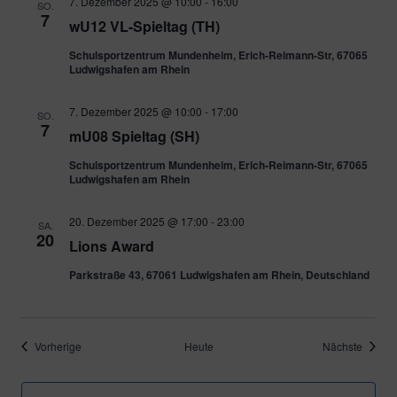
7. Dezember 2025 @ 10:00
-
16:00
SO.
7
wU12 VL-Spieltag (TH)
Schulsportzentrum Mundenheim, Erich-Reimann-Str, 67065
Ludwigshafen am Rhein
7. Dezember 2025 @ 10:00
-
17:00
SO.
7
mU08 Spieltag (SH)
Schulsportzentrum Mundenheim, Erich-Reimann-Str, 67065
Ludwigshafen am Rhein
20. Dezember 2025 @ 17:00
-
23:00
SA.
20
Lions Award
Parkstraße 43, 67061 Ludwigshafen am Rhein, Deutschland
Veranstaltungen
Verans
Vorherige
Heute
Nächste