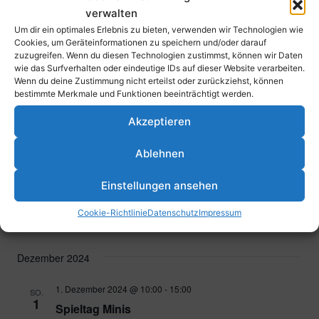
23. November 2024 @ 20:00
-
21:00
SA.
verwalten
23
TFC – TEC Darmstadt (1. Herren)
Um dir ein optimales Erlebnis zu bieten, verwenden wir Technologien wie
Cookies, um Geräteinformationen zu speichern und/oder darauf
Sportpark Südwest, Erich-Reimann-Straße 24, 67061
Ludwigshafen am Rhein, Deutschland
zuzugreifen. Wenn du diesen Technologien zustimmst, können wir Daten
wie das Surfverhalten oder eindeutige IDs auf dieser Website verarbeiten.
Wenn du deine Zustimmung nicht erteilst oder zurückziehst, können
24. November 2024 @ 18:30
-
19:30
SO.
bestimmte Merkmale und Funktionen beeinträchtigt werden.
24
TFC – Rüsselsheimer RK2 (1. Herren)
Akzeptieren
Sportpark Südwest, Erich-Reimann-Straße 24, 67061
Ludwigshafen am Rhein, Deutschland
Ablehnen
30. November 2024 @ 10:00
-
11:00
SA.
Einstellungen ansehen
30
Open Weekend
Cookie-Richtlinie
Datenschutz
Impressum
Parkstraße 43, 67061 Ludwigshafen am Rhein, Deutschland
Dezember 2024
1. Dezember 2024 @ 10:00
-
15:00
SO.
1
Spieltag Minis