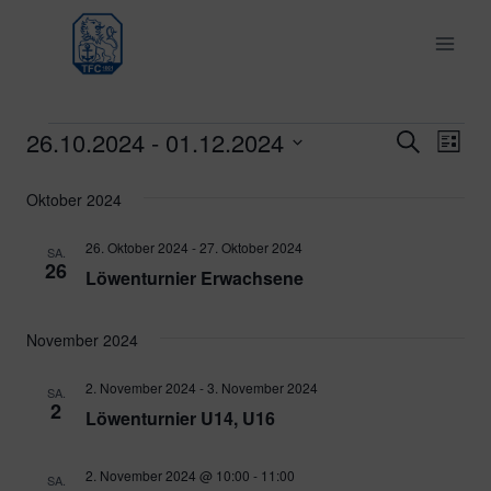
Zum
Inhalt
springen
26.10.2024
 - 
01.12.2024
Veranstaltungen
Ver
Verans
Suche
Liste
Datum
Ans
Suche
Oktober 2024
wählen.
Nav
und
26. Oktober 2024
-
27. Oktober 2024
SA.
26
Löwenturnier Erwachsene
Ansich
Naviga
November 2024
2. November 2024
-
3. November 2024
SA.
2
Löwenturnier U14, U16
2. November 2024 @ 10:00
-
11:00
SA.