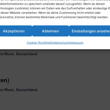
äteinformationen zu speichern und/oder darauf zuzugreifen. Wenn du diesen
hnologien zustimmst, können wir Daten wie das Surfverhalten oder eindeutige I
 dieser Website verarbeiten. Wenn du deine Zustimmung nicht erteilst oder
ückziehst, können bestimmte Merkmale und Funktionen beeinträchtigt werden.
am Rhein, Deutschland
Akzeptieren
Ablehnen
Einstellungen anseh
n)
Cookie-Richtlinie
Datenschutz
Impressum
am Rhein, Deutschland
ren)
am Rhein, Deutschland