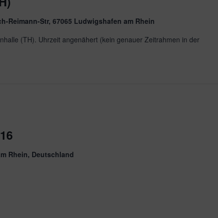
H)
ch-Reimann-Str, 67065 Ludwigshafen am Rhein
halle (TH). Uhrzeit angenähert (kein genauer Zeitrahmen in der
U16
am Rhein, Deutschland