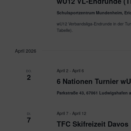
wU12 VL-Endrunde (T
Schulsportzentrum Mundenheim, Eri
wU12 Verbandsliga-Endrunde in der Turn
Tabelle).
April 2026
April 2
-
April 6
DO.
2
6 Nationen Turnier w
Parkstraße 43, 67061 Ludwigshafen 
April 7
-
April 12
DI.
7
TFC Skifreizeit Davos