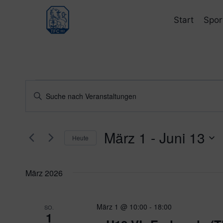
Zum
Inhalt
Start
Spor
springen
Veranstaltungen
Veranstaltungen
Bitte
Schlüsselwort
Suche
eingeben.
und
März 1
 - 
Juni 13
Suche
Heute
nach
Ansichten,
Datum
Veranstaltungen
wählen.
Navigation
März 2026
Schlüsselwort.
März 1 @ 10:00
-
18:00
SO.
1