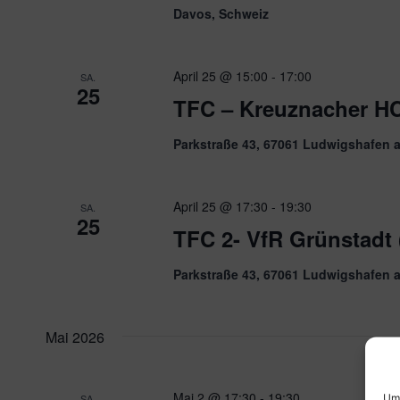
Davos, Schweiz
April 25 @ 15:00
-
17:00
SA.
25
TFC – Kreuznacher H
Parkstraße 43, 67061 Ludwigshafen 
April 25 @ 17:30
-
19:30
SA.
25
TFC 2- VfR Grünstadt 
Parkstraße 43, 67061 Ludwigshafen 
Mai 2026
Mai 2 @ 17:30
-
19:30
Um 
SA.