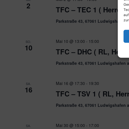
2
Ger
TFC – TEC 1 ( Herren)
Tec
auf
zur
Parkstraße 43, 67061 Ludwigshafen 
Mai 10 @ 13:00
-
15:00
SO.
10
TFC – DHC ( RL, Herre
Parkstraße 43, 67061 Ludwigshafen 
Mai 16 @ 17:30
-
19:30
SA.
16
TFC – TSV 1 ( RL, Her
Parkstraße 43, 67061 Ludwigshafen 
Mai 30 @ 15:00
-
17:00
SA.