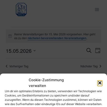
Zum
Inhalt
springen
Veranstaltungen
Keine Veranstaltungen für 15. Mai 2026 vorgesehen. Hier geht
Hinweis
es zu den
nächsten bevorstehenden Veranstaltungen
.
für
15.05.2026
Ver
Verans
Suche
Tag
15.
Datum
Ans
Suche
wählen.
Mai
Vorheriger Tag
Nächster Tag
Nav
und
2026
Cookie-Zustimmung
Ansich
Kalender abonnieren
verwalten
Naviga
Um dir ein optimales Erlebnis zu bieten, verwenden wir Technologien wie
Cookies, um Geräteinformationen zu speichern und/oder darauf
zuzugreifen. Wenn du diesen Technologien zustimmst, können wir Daten
wie das Surfverhalten oder eindeutige IDs auf dieser Website verarbeiten.