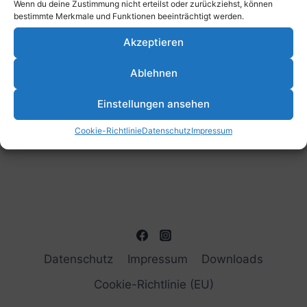
Wenn du deine Zustimmung nicht erteilst oder zurückziehst, können
bestimmte Merkmale und Funktionen beeinträchtigt werden.
Vorheriger Tag
Nächster Tag
Akzeptieren
Kalender abonnieren
Ablehnen
Einstellungen ansehen
Cookie-Richtlinie
Datenschutz
Impressum
Datenschutz
Impressum
Downloads
Cookie-Richtlinie (EU)