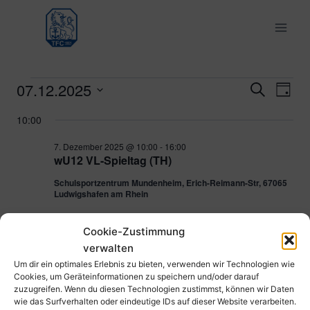
Zum
Inhalt
springen
07.12.2025
Veranstaltungen
Ver
Verans
Suche
Tag
Datum
Ans
Suche
10:00
für
wählen.
Nav
und
7. Dezember 2025 @ 10:00
-
16:00
7.
wU12 VL-Spieltag (TH)
Ansich
Schulsportzentrum Mundenheim, Erich-Reimann-Str, 67065
Dezember
Ludwigshafen am Rhein
Naviga
2025
7. Dezember 2025 @ 10:00
-
17:00
Cookie-Zustimmung
mU08 Spieltag (SH)
verwalten
Schulsportzentrum Mundenheim, Erich-Reimann-Str, 67065
Um dir ein optimales Erlebnis zu bieten, verwenden wir Technologien wie
Ludwigshafen am Rhein
Cookies, um Geräteinformationen zu speichern und/oder darauf
zuzugreifen. Wenn du diesen Technologien zustimmst, können wir Daten
wie das Surfverhalten oder eindeutige IDs auf dieser Website verarbeiten.