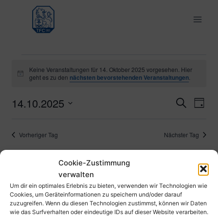
Zum
Inhalt
springen
Veranstaltungen
Keine Veranstaltungen für 14. Oktober 2025 vorgesehen. Hier
Hinweis
geht es zu den
nächsten bevorstehenden Veranstaltungen
.
für
14.10.2025
Ver
Verans
Suche
Tag
14.
Datum
Ans
Suche
wählen.
Oktober
Vorheriger Tag
Nächster Tag
Nav
und
2025
Cookie-Zustimmung
Ansich
Kalender abonnieren
verwalten
Naviga
Um dir ein optimales Erlebnis zu bieten, verwenden wir Technologien wie
Cookies, um Geräteinformationen zu speichern und/oder darauf
zuzugreifen. Wenn du diesen Technologien zustimmst, können wir Daten
wie das Surfverhalten oder eindeutige IDs auf dieser Website verarbeiten.