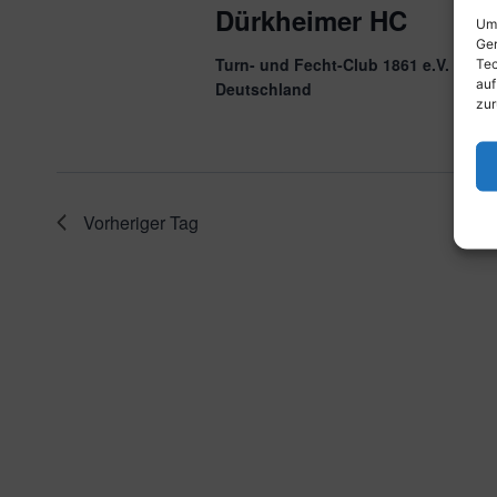
Dürkheimer HC
Um 
Ger
Turn- und Fecht-Club 1861 e.V. Ludw
Tec
auf
Deutschland
zur
Vorheriger Tag