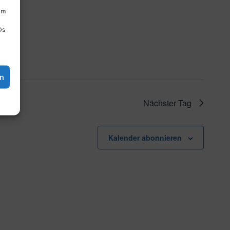
um
Ds
en
Nächster Tag
Kalender abonnieren