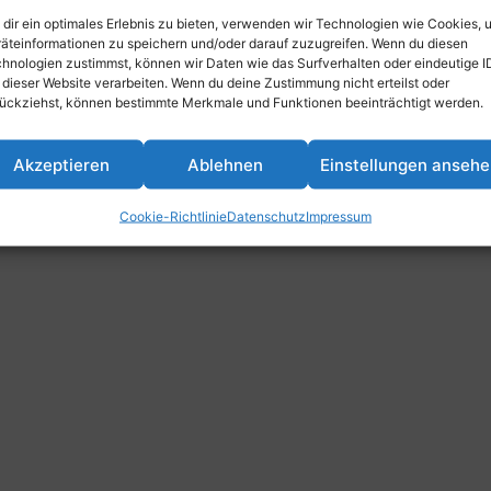
dir ein optimales Erlebnis zu bieten, verwenden wir Technologien wie Cookies, 
äteinformationen zu speichern und/oder darauf zuzugreifen. Wenn du diesen
igshafen, Parkstraße 43, 67061 Ludwigshafen am Rhein,
hnologien zustimmst, können wir Daten wie das Surfverhalten oder eindeutige I
 dieser Website verarbeiten. Wenn du deine Zustimmung nicht erteilst oder
ückziehst, können bestimmte Merkmale und Funktionen beeinträchtigt werden.
Akzeptieren
Ablehnen
Einstellungen anseh
Cookie-Richtlinie
Datenschutz
Impressum