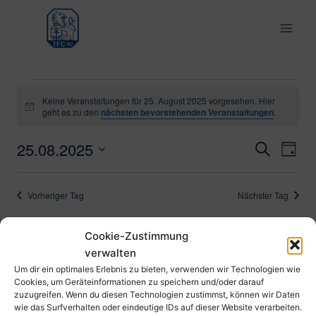
Zum
Inhalt
springen
Veranstaltungen
Keine Veranstaltungen für 25. August 2025 vorgesehen. Hier
Hinweis
geht es zu den
nächsten bevorstehenden Veranstaltungen
.
für
25.08.2025
Ver
Verans
Suche
Tag
25.
Datum
Ans
Suche
wählen.
August
Vorheriger Tag
Nächster Tag
Nav
und
2025
Cookie-Zustimmung
Ansich
Kalender abonnieren
verwalten
Naviga
Um dir ein optimales Erlebnis zu bieten, verwenden wir Technologien wie
Cookies, um Geräteinformationen zu speichern und/oder darauf
zuzugreifen. Wenn du diesen Technologien zustimmst, können wir Daten
wie das Surfverhalten oder eindeutige IDs auf dieser Website verarbeiten.