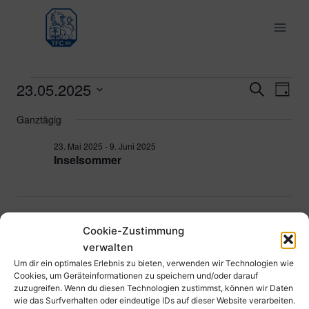
Zum
Inhalt
springen
23.05.2025
Veranstaltungen
Ver
Verans
Suche
Tag
Datum
Ans
Suche
Ganztägig
für
wählen.
Nav
und
23. Mai 2025
-
9. Juni 2025
23.
Inselsommer
Ansich
Mai
Naviga
2025
Vorheriger Tag
Nächster Tag
Cookie-Zustimmung
verwalten
Kalender abonnieren
Um dir ein optimales Erlebnis zu bieten, verwenden wir Technologien wie
Cookies, um Geräteinformationen zu speichern und/oder darauf
zuzugreifen. Wenn du diesen Technologien zustimmst, können wir Daten
wie das Surfverhalten oder eindeutige IDs auf dieser Website verarbeiten.