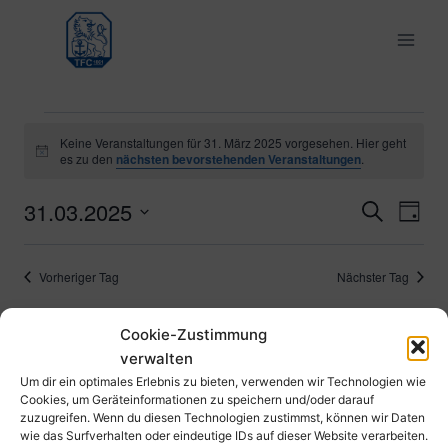
Zum
Inhalt
springen
Veranstaltungen
Keine Veranstaltungen für 31. März 2025 vorgesehen. Hier geht
Hinweis
es zu den
nächsten bevorstehenden Veranstaltungen
.
für
31.03.2025
Ver
Verans
Suche
Tag
31.
Datum
Ans
Suche
wählen.
März
Vorheriger Tag
Nächster Tag
Nav
und
2025
Cookie-Zustimmung
Ansich
Kalender abonnieren
verwalten
Naviga
Um dir ein optimales Erlebnis zu bieten, verwenden wir Technologien wie
Cookies, um Geräteinformationen zu speichern und/oder darauf
zuzugreifen. Wenn du diesen Technologien zustimmst, können wir Daten
wie das Surfverhalten oder eindeutige IDs auf dieser Website verarbeiten.