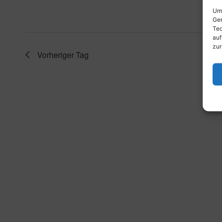
Um 
Ger
Tec
auf
zur
Vorheriger Tag