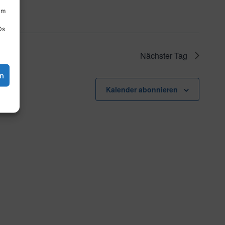
um
Ds
Nächster Tag
en
Kalender abonnieren