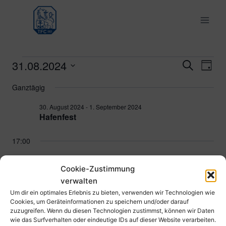
Zum
Inhalt
springen
31.08.2024
Veranstaltungen
Ver
Verans
Suche
Tag
Datum
Ans
Suche
Ganztägig
für
wählen.
Nav
und
30. August 2024
-
1. September 2024
31.
Hafenfest
Ansich
August
17:00
Naviga
2024
31. August 2024 @ 17:00
-
19:00
Cookie-Zustimmung
mU18 TFC – HC Speyer 1 (Oberliga)
verwalten
Turn- und Fecht-Club 1861 e.V. Ludwigshafen, Parkstraße 43,
Um dir ein optimales Erlebnis zu bieten, verwenden wir Technologien wie
67061 Ludwigshafen am Rhein, Deutschland
Cookies, um Geräteinformationen zu speichern und/oder darauf
zuzugreifen. Wenn du diesen Technologien zustimmst, können wir Daten
wie das Surfverhalten oder eindeutige IDs auf dieser Website verarbeiten.