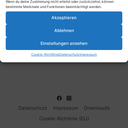
Wenn du deine Zustimmung nicht erteilst oder zurückziehst, können
Vorheriger Tag
Nächster Tag
bestimmte Merkmale und Funktionen beeinträchtigt werden.
Akzeptieren
Kalender abonnieren
Ablehnen
Einstellungen ansehen
Cookie-Richtlinie
Datenschutz
Impressum
Datenschutz
Impressum
Downloads
Cookie-Richtlinie (EU)