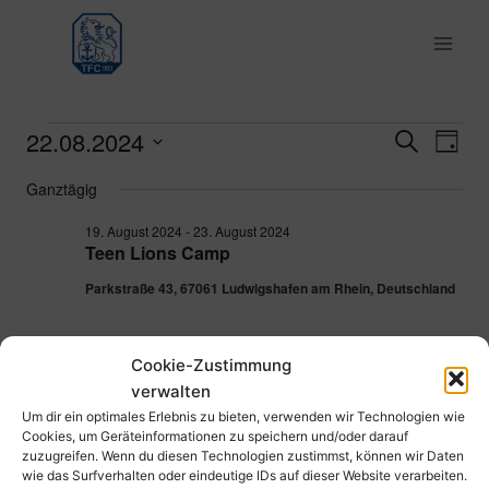
Zum
Inhalt
springen
22.08.2024
Veranstaltungen
Ver
Verans
Suche
Tag
Datum
Ans
Suche
Ganztägig
für
wählen.
Nav
und
19. August 2024
-
23. August 2024
22.
Teen Lions Camp
Ansich
Parkstraße 43, 67061 Ludwigshafen am Rhein, Deutschland
August
Naviga
2024
Cookie-Zustimmung
Vorheriger Tag
Nächster Tag
verwalten
Um dir ein optimales Erlebnis zu bieten, verwenden wir Technologien wie
Cookies, um Geräteinformationen zu speichern und/oder darauf
Kalender abonnieren
zuzugreifen. Wenn du diesen Technologien zustimmst, können wir Daten
wie das Surfverhalten oder eindeutige IDs auf dieser Website verarbeiten.