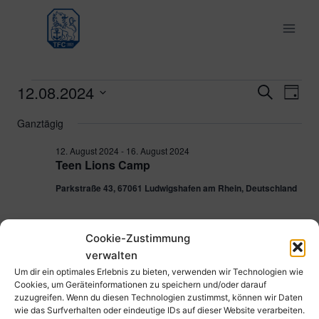
Zum
Inhalt
springen
12.08.2024
Veranstaltungen
Ver
Verans
Suche
Tag
Datum
Ans
Suche
Ganztägig
für
wählen.
Nav
und
12. August 2024
-
16. August 2024
12.
Teen Lions Camp
Ansich
Parkstraße 43, 67061 Ludwigshafen am Rhein, Deutschland
August
Naviga
2024
Cookie-Zustimmung
Vorheriger Tag
Nächster Tag
verwalten
Um dir ein optimales Erlebnis zu bieten, verwenden wir Technologien wie
Cookies, um Geräteinformationen zu speichern und/oder darauf
Kalender abonnieren
zuzugreifen. Wenn du diesen Technologien zustimmst, können wir Daten
wie das Surfverhalten oder eindeutige IDs auf dieser Website verarbeiten.