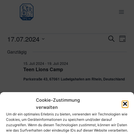
Zum
Inhalt
springen
17.07.2024
Veranstaltungen
Ver
Verans
Suche
Tag
Datum
Ans
Suche
Ganztägig
für
wählen.
Nav
und
15. Juli 2024
-
19. Juli 2024
17.
Teen Lions Camp
Ansich
Parkstraße 43, 67061 Ludwigshafen am Rhein, Deutschland
Juli
Naviga
2024
Cookie-Zustimmung
Vorheriger Tag
Nächster Tag
verwalten
Um dir ein optimales Erlebnis zu bieten, verwenden wir Technologien wie
Cookies, um Geräteinformationen zu speichern und/oder darauf
Kalender abonnieren
zuzugreifen. Wenn du diesen Technologien zustimmst, können wir Daten
wie das Surfverhalten oder eindeutige IDs auf dieser Website verarbeiten.