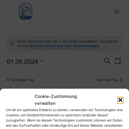
Zum
Inhalt
springen
Veranstaltungen
Keine Veranstaltungen für 1. Juni 2024 vorgesehen. Hier geht es
Hinweis
zu den
nächsten bevorstehenden Veranstaltungen
.
für
01.06.2024
Ver
Verans
Suche
Tag
1.
Datum
Ans
Suche
wählen.
Juni
Vorheriger Tag
Nächster Tag
Nav
und
2024
Cookie-Zustimmung
Ansich
Kalender abonnieren
verwalten
Naviga
Um dir ein optimales Erlebnis zu bieten, verwenden wir Technologien wie
Cookies, um Geräteinformationen zu speichern und/oder darauf
zuzugreifen. Wenn du diesen Technologien zustimmst, können wir Daten
wie das Surfverhalten oder eindeutige IDs auf dieser Website verarbeiten.