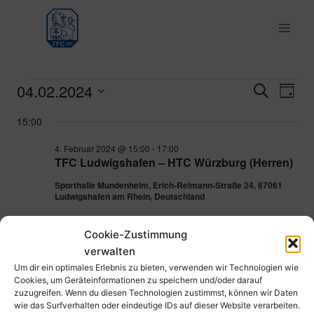
Zum
Inhalt
springen
04.02.2024
Veranstaltungen
Ver
Verans
Suche
Tag
Datum
Ans
Suche
15:00
für
wählen.
Nav
und
4. Februar 2024 @ 15:00
-
17:00
4.
TFC Ludwigshafen – HTC Würzburg (Herren)
Ansich
Sporthalle Mundenheim, Erich-Reimann-Straße 24, 67061
Februar
Ludwigshafen am Rhein, Deutschland
Naviga
2024
Cookie-Zustimmung
verwalten
Vorheriger Tag
Nächster Tag
Um dir ein optimales Erlebnis zu bieten, verwenden wir Technologien wie
Cookies, um Geräteinformationen zu speichern und/oder darauf
zuzugreifen. Wenn du diesen Technologien zustimmst, können wir Daten
Kalender abonnieren
wie das Surfverhalten oder eindeutige IDs auf dieser Website verarbeiten.