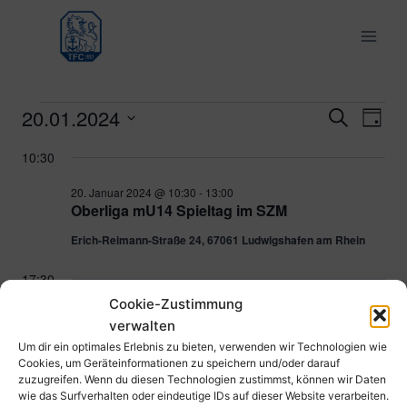
Zum
Inhalt
springen
20.01.2024
Veranstaltungen
Ver
Verans
Suche
Tag
Datum
Ans
Suche
10:30
für
wählen.
Nav
und
20. Januar 2024 @ 10:30
-
13:00
20.
Oberliga mU14 Spieltag im SZM
Ansich
Erich-Reimann-Straße 24, 67061 Ludwigshafen am Rhein
Januar
Naviga
17:30
2024
Cookie-Zustimmung
20. Januar 2024 @ 17:30
-
19:00
verwalten
Oberliga Damen TFC – TSG Kaiserslautern
Um dir ein optimales Erlebnis zu bieten, verwenden wir Technologien wie
Sportpark Südwest, Erich-Reimann-Straße 24, 67061
Cookies, um Geräteinformationen zu speichern und/oder darauf
Ludwigshafen am Rhein, Deutschland
zuzugreifen. Wenn du diesen Technologien zustimmst, können wir Daten
wie das Surfverhalten oder eindeutige IDs auf dieser Website verarbeiten.