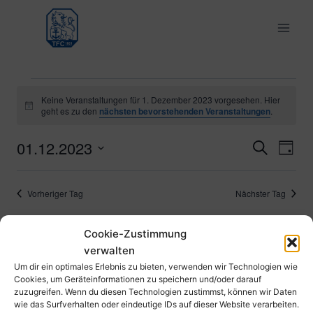
Zum
Inhalt
springen
Veranstaltungen
Keine Veranstaltungen für 1. Dezember 2023 vorgesehen. Hier
Hinweis
geht es zu den
nächsten bevorstehenden Veranstaltungen
.
für
01.12.2023
Ver
Verans
Suche
Tag
1.
Datum
Ans
Suche
wählen.
Dezember
Vorheriger Tag
Nächster Tag
Nav
und
2023
Cookie-Zustimmung
Ansich
Kalender abonnieren
verwalten
Naviga
Um dir ein optimales Erlebnis zu bieten, verwenden wir Technologien wie
Cookies, um Geräteinformationen zu speichern und/oder darauf
zuzugreifen. Wenn du diesen Technologien zustimmst, können wir Daten
wie das Surfverhalten oder eindeutige IDs auf dieser Website verarbeiten.