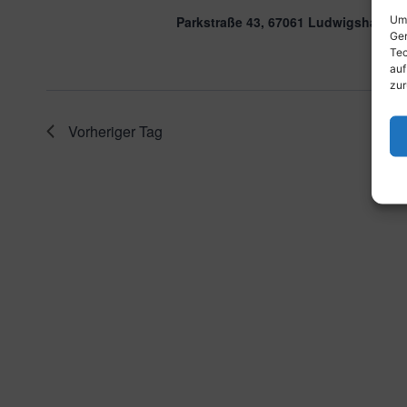
Um 
Parkstraße 43, 67061 Ludwigshafen 
Ger
Tec
auf
zur
Vorheriger Tag