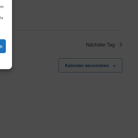
um
Ds
Nächster Tag
en
Kalender abonnieren