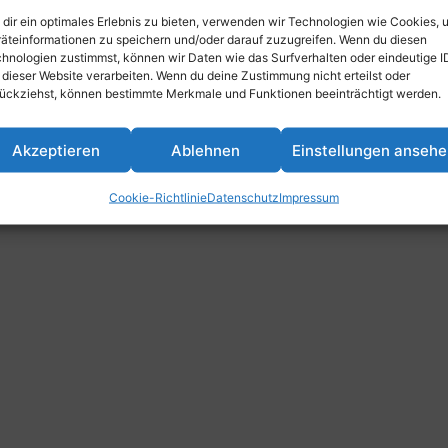
dir ein optimales Erlebnis zu bieten, verwenden wir Technologien wie Cookies, 
am Rhein, Deutschland
äteinformationen zu speichern und/oder darauf zuzugreifen. Wenn du diesen
hnologien zustimmst, können wir Daten wie das Surfverhalten oder eindeutige I
 dieser Website verarbeiten. Wenn du deine Zustimmung nicht erteilst oder
ückziehst, können bestimmte Merkmale und Funktionen beeinträchtigt werden.
Akzeptieren
Ablehnen
Einstellungen anseh
Cookie-Richtlinie
Datenschutz
Impressum