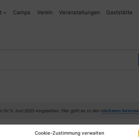
t
Camps
Verein
Veranstaltungen
Gaststätte
n für 9. Juni 2023 vorgesehen. Hier geht es zu den
nächsten bevorst
Hinweis
Cookie-Zustimmung verwalten