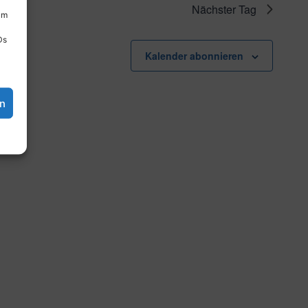
Nächster Tag
um
Ds
Kalender abonnieren
en