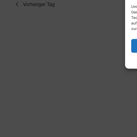
Vorheriger Tag
Um 
Ger
Tec
auf
zur