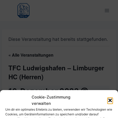
Zum
Inhalt
springen
Diese Veranstaltung hat bereits stattgefunden.
« Alle Veranstaltungen
TFC Ludwigshafen – Limburger
HC (Herren)
16. Dezember 2023 @
Cookie-Zustimmung
15:00
-
17:00
verwalten
Um dir ein optimales Erlebnis zu bieten, verwenden wir Technologien wie
Cookies, um Geräteinformationen zu speichern und/oder darauf