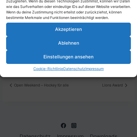
zuzugreifen. Wenn du diesen Technologien zustimmst, können wir Daten
wie das Surfverhalten oder eindeutige IDs auf dieser Website verarbeiten.
Zum Kalender hinzufügen
Wenn du deine Zustimmung nicht erteilst oder zurückziehst, können
bestimmte Merkmale und Funktionen beeinträchtigt werden.
Akzeptieren
DETAILS
VERANSTALTUNGSORT
Ablehnen
Datum:
Sporthalle Mundenheim,
Erich-Reimann-Straße 24,
16. Dezember 2023
Einstellungen ansehen
67061 Ludwigshafen am
Zeit:
Rhein, Deutschland
15:00 - 17:00
Cookie-Richtlinie
Datenschutz
Impressum
Open Weekend – Hockey für alle
Lions Award
Datenschutz
Impressum
Downloads