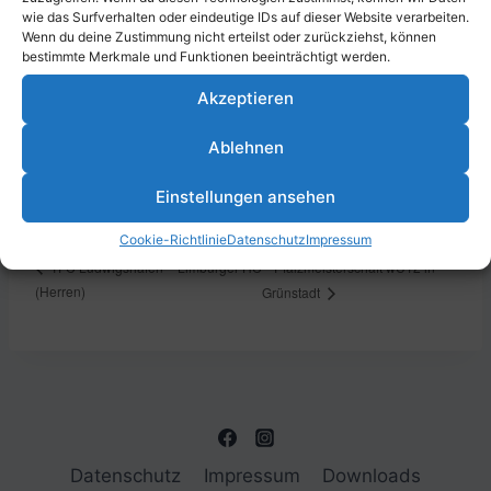
wie das Surfverhalten oder eindeutige IDs auf dieser Website verarbeiten.
Wenn du deine Zustimmung nicht erteilst oder zurückziehst, können
bestimmte Merkmale und Funktionen beeinträchtigt werden.
DETAILS
VERANSTALTUNGSORT
Akzeptieren
Datum:
Parkstraße 43, 67061
Ludwigshafen am Rhein,
Ablehnen
16. Dezember 2023
Deutschland
Zeit:
Einstellungen ansehen
16:00 - 19:00
Cookie-Richtlinie
Datenschutz
Impressum
Pfalzmeisterschaft wU12 in
TFC Ludwigshafen – Limburger HC
(Herren)
Grünstadt
Datenschutz
Impressum
Downloads