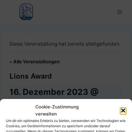
Zum
Inhalt
springen
Diese Veranstaltung hat bereits stattgefunden.
« Alle Veranstaltungen
Lions Award
16. Dezember 2023 @
16:00
-
19:00
Cookie-Zustimmung
verwalten
Um dir ein optimales Erlebnis zu bieten, verwenden wir Technologien wie
Cookies, um Geräteinformationen zu speichern und/oder darauf
Zum Kalender hinzufügen
zuzugreifen. Wenn du diesen Technologien zustimmst, können wir Daten