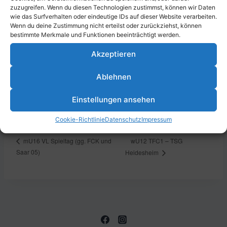
zuzugreifen. Wenn du diesen Technologien zustimmst, können wir Daten
Zum Kalender hinzufügen
wie das Surfverhalten oder eindeutige IDs auf dieser Website verarbeiten.
Wenn du deine Zustimmung nicht erteilst oder zurückziehst, können
bestimmte Merkmale und Funktionen beeinträchtigt werden.
Akzeptieren
DETAILS
Datum:
Ablehnen
23. Juni 2024
Zeit:
Einstellungen ansehen
16:00 - 17:00
Cookie-Richtlinie
Datenschutz
Impressum
wU12 TFC1 – TSG
mU16 VL Spieltag (gg. FCK und
Saar 05)
Heidesheim