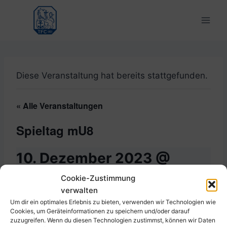
Zum
Inhalt
springen
Diese Veranstaltung hat bereits stattgefunden.
« Alle Veranstaltungen
Spieltag mU8
10. Dezember 2023 @
14:00
-
18:00
Cookie-Zustimmung
verwalten
Um dir ein optimales Erlebnis zu bieten, verwenden wir Technologien wie
Cookies, um Geräteinformationen zu speichern und/oder darauf
zuzugreifen. Wenn du diesen Technologien zustimmst, können wir Daten
Zum Kalender hinzufügen