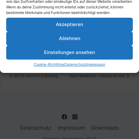
wie das Surfverhalten oder eindeutige IDs auf dieser Website verarbeiten.
Wenn du deine Zustimmung nicht erteilst oder zurückziehst, können
bestimmte Merkmale und Funktionen beeinträchtigt werden.
Akzeptieren
DETAILS
VERANSTALTUNGSORT
Datum:
Sporthalle Mundenheim
Ablehnen
Erich-Reimann-Straße 24,
10. Dezember 2023
67061 Ludwigshafen am
Zeit:
Einstellungen ansehen
Rhein, Deutschland
14:00 - 18:00
Cookie-Richtlinie
Datenschutz
Impressum
wU12 und mU12 Spieltag
Open Weekend – Hockey für alle
Datenschutz
Impressum
Downloads