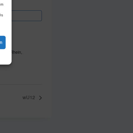
um
Ds
en
n am Rhein,
wU12