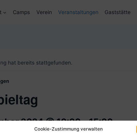
t
Camps
Verein
Veranstaltungen
Gaststätte
ng hat bereits stattgefunden.
ngen
ieltag
mber 2024 @ 10:00
-
15:00
Cookie-Zustimmung verwalten