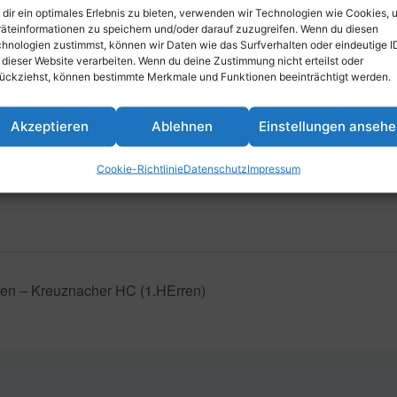
dir ein optimales Erlebnis zu bieten, verwenden wir Technologien wie Cookies, 
äteinformationen zu speichern und/oder darauf zuzugreifen. Wenn du diesen
hnologien zustimmst, können wir Daten wie das Surfverhalten oder eindeutige I
inzufügen
 dieser Website verarbeiten. Wenn du deine Zustimmung nicht erteilst oder
ückziehst, können bestimmte Merkmale und Funktionen beeinträchtigt werden.
Akzeptieren
Ablehnen
Einstellungen anseh
VERANSTALTUNGSORT
Parkstraße 43, 67061 Ludwigshafe
Cookie-Richtlinie
Datenschutz
Impressum
Deutschland
n – Kreuznacher HC (1.HErren)