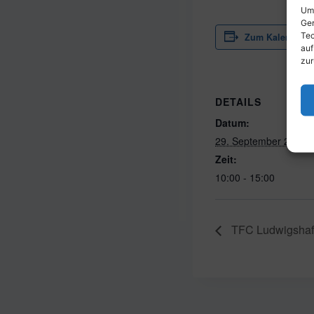
Um 
Ger
Tec
Zum Kalender h
auf
zur
DETAILS
Datum:
29. September 2024
Zeit:
10:00 - 15:00
TFC Ludwigshafe