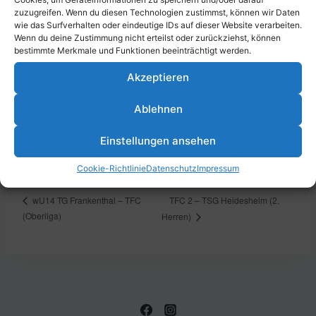
zuzugreifen. Wenn du diesen Technologien zustimmst, können wir Daten
Zum Kalender hinzufügen
wie das Surfverhalten oder eindeutige IDs auf dieser Website verarbeiten.
Wenn du deine Zustimmung nicht erteilst oder zurückziehst, können
bestimmte Merkmale und Funktionen beeinträchtigt werden.
Akzeptieren
DETAILS
VERANSTALTUNGSORT
Datum:
Turn- und Fecht-Club 1861
Ablehnen
e.V. Ludwigshafen,
15. Juni 2024
Parkstraße 43, 67061
Zeit:
Einstellungen ansehen
Ludwigshafen am Rhein,
12:30 - 14:30
Deutschland
Cookie-Richtlinie
Datenschutz
Impressum
TFC 2 – TSG Heidesheim (2.
wU14 TG Frankenthal – TFC
(Oberliga)
Herren)