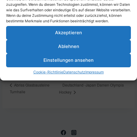
zuzugreifen. Wenn du diesen Technologien zustimmst, können wir Daten
Zum Kalender hinzufügen
wie das Surfverhalten oder eindeutige IDs auf dieser Website verarbeiten.
Wenn du deine Zustimmung nicht erteilst oder zurückziehst, können
bestimmte Merkmale und Funktionen beeinträchtigt werden.
Akzeptieren
DETAILS
Datum:
Ablehnen
27. Juli 2024
Zeit:
Einstellungen ansehen
17:00 - 19:00
Cookie-Richtlinie
Datenschutz
Impressum
Deutschland -Japan Damen Olympia
Abriss Glasbausteine
Turnhalle
Hockey