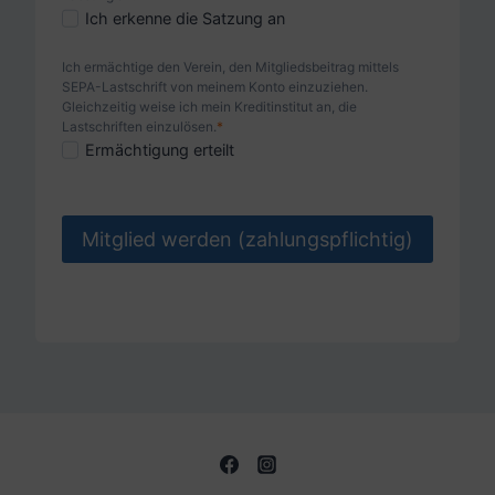
e
S
Ich erkenne die Satzung an
n
a
s
Ich ermächtige den Verein, den Mitgliedsbeitrag mittels
t
SEPA-Lastschrift von meinem Konto einzuziehen.
c
z
Gleichzeitig weise ich mein Kreditinstitut an, die
h
u
Lastschriften einzulösen.
*
u
S
Ermächtigung erteilt
n
t
E
g
z
P
a
e
A
Mitglied werden (zahlungspflichtig)
n
r
E
e
k
r
r
l
m
k
ä
ä
a
r
c
n
u
h
n
n
ti
t
g
g
a
u