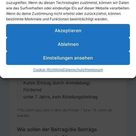
zuzugreifen. Wenn du diesen Technologien zustimmst, können wir Daten
*Familienmitglieder bitte hier mit Namen,
wie das Surfverhalten oder eindeutige IDs auf dieser Website verarbeiten.
Geburtsdatum und Sportart angeben.
Wenn du deine Zustimmung nicht erteilst oder zurückziehst, können
bestimmte Merkmale und Funktionen beeinträchtigt werden.
Aufnahmegebühr Einmalig 30,00 €
Akzeptieren
Ablehnen
Hockey 10€/Monat ab 7 Jahre**
Hockey 14€/Monat ab 16 Jahre**
Einstellungen ansehen
Tischtennis
Viet Vo Dao 1x /Woche 22 €/Monat
Cookie-Richtlinie
Datenschutz
Impressum
Viet Vo Dao 2x /Woche 44 €/Monat
Kurse (Einzug durch Anmeldung)
Fördernd
unter 7 Jahre, kein Abteilungsbeitrag
**Es zählt das Jahr in dem die Kinder 7 bzw. 16 Jahre alt
werden
Wie sollen der Beitrag/die Beiträge