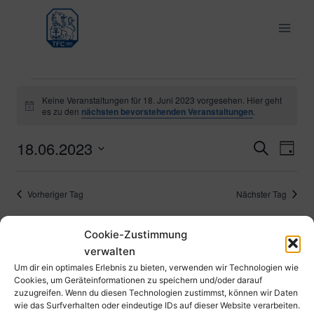
Zum
Inhalt
springen
Veranstaltungen
Keine Veranstaltungen für 18. Juni 2023 vorgesehen. Hier geht
Hinweis
es zu den
nächsten bevorstehenden Veranstaltungen
.
für
18.06.2023
Ver
Verans
Suche
Tag
18.
Datum
Ans
Suche
wählen.
Juni
Vorheriger Tag
Nächster Tag
Nav
und
2023
Cookie-Zustimmung
Ansich
Kalender abonnieren
verwalten
Naviga
Um dir ein optimales Erlebnis zu bieten, verwenden wir Technologien wie
Cookies, um Geräteinformationen zu speichern und/oder darauf
zuzugreifen. Wenn du diesen Technologien zustimmst, können wir Daten
wie das Surfverhalten oder eindeutige IDs auf dieser Website verarbeiten.