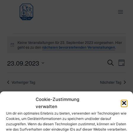
Zum
Inhalt
springen
Veranstaltungen
Keine Veranstaltungen für 23. September 2023 vorgesehen. Hier
Hinweis
geht es zu den
nächsten bevorstehenden Veranstaltungen
.
für
23.09.2023
Ver
Verans
Suche
Tag
23.
Datum
Ans
Suche
wählen.
September
Vorheriger Tag
Nächster Tag
Nav
und
2023
Cookie-Zustimmung
Ansich
Kalender abonnieren
verwalten
Naviga
Um dir ein optimales Erlebnis zu bieten, verwenden wir Technologien wie
Cookies, um Geräteinformationen zu speichern und/oder darauf
zuzugreifen. Wenn du diesen Technologien zustimmst, können wir Daten
wie das Surfverhalten oder eindeutige IDs auf dieser Website verarbeiten.