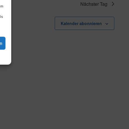
Nächster Tag
um
Ds
Kalender abonnieren
en