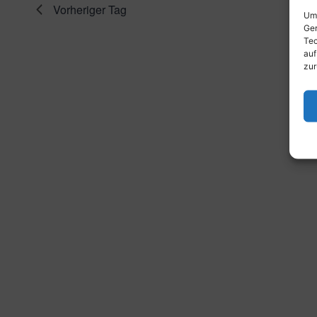
Vorheriger Tag
Um 
Ger
Tec
auf
zur