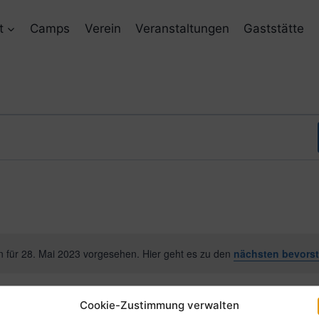
t
Camps
Verein
Veranstaltungen
Gaststätte
n für 28. Mai 2023 vorgesehen. Hier geht es zu den
nächsten bevors
Hinweis
Cookie-Zustimmung verwalten