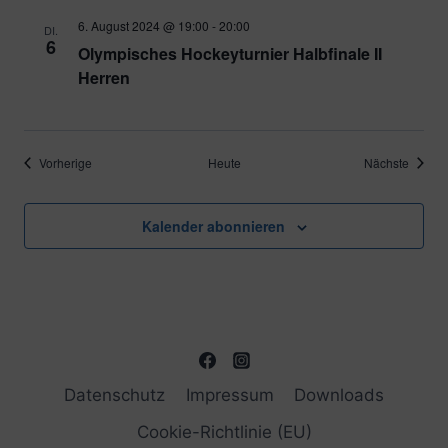
6. August 2024 @ 19:00
-
20:00
DI.
6
Olympisches Hockeyturnier Halbfinale II
Herren
Veranstaltungen
Verans
Vorherige
Heute
Nächste
Kalender abonnieren
Datenschutz
Impressum
Downloads
Cookie-Richtlinie (EU)