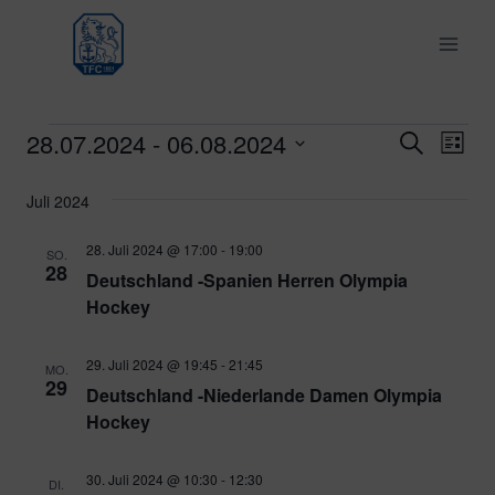
Zum
Inhalt
springen
28.07.2024
 - 
06.08.2024
Veranstaltungen
Ver
Verans
Suche
Liste
Datum
Ans
Suche
Juli 2024
wählen.
Nav
und
28. Juli 2024 @ 17:00
-
19:00
SO.
28
Deutschland -Spanien Herren Olympia
Ansich
Hockey
Naviga
29. Juli 2024 @ 19:45
-
21:45
MO.
29
Deutschland -Niederlande Damen Olympia
Hockey
30. Juli 2024 @ 10:30
-
12:30
DI.