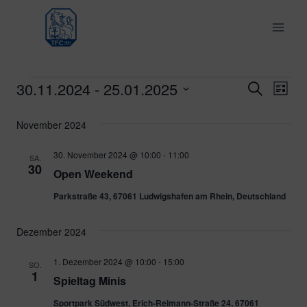
Zum
Inhalt
springen
30.11.2024
 - 
25.01.2025
Veranstaltungen
Ver
Verans
Suche
Liste
Datum
Ans
Suche
November 2024
wählen.
Nav
und
30. November 2024 @ 10:00
-
11:00
SA.
30
Open Weekend
Ansich
Parkstraße 43, 67061 Ludwigshafen am Rhein, Deutschland
Naviga
Dezember 2024
1. Dezember 2024 @ 10:00
-
15:00
SO.
1
Spieltag Minis
Sportpark Südwest, Erich-Reimann-Straße 24, 67061