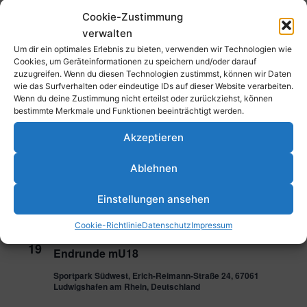
14
Open Weekend
Cookie-Zustimmung
Parkstraße 43, 67061 Ludwigshafen am Rhein, Deutschland
verwalten
Um dir ein optimales Erlebnis zu bieten, verwenden wir Technologien wie
21. Dezember 2024 @ 17:00
-
20:00
Cookies, um Geräteinformationen zu speichern und/oder darauf
SA.
21
zuzugreifen. Wenn du diesen Technologien zustimmst, können wir Daten
Lions Award
wie das Surfverhalten oder eindeutige IDs auf dieser Website verarbeiten.
Wenn du deine Zustimmung nicht erteilst oder zurückziehst, können
bestimmte Merkmale und Funktionen beeinträchtigt werden.
Januar 2025
Akzeptieren
11. Januar 2025 @ 18:00
-
19:00
SA.
11
TFC – Eintracht Frankfurt (1. Herren)
Ablehnen
Sportpark Südwest, Erich-Reimann-Straße 24, 67061
Einstellungen ansehen
Ludwigshafen am Rhein, Deutschland
Cookie-Richtlinie
Datenschutz
Impressum
19. Januar 2025 @ 10:00
-
15:00
SO.
19
Endrunde mU18
Sportpark Südwest, Erich-Reimann-Straße 24, 67061
Ludwigshafen am Rhein, Deutschland