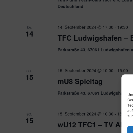
Deutschland
14. September 2024 @ 17:30
-
19:30
SA.
14
TFC Ludwigshafen – Ei
Parkstraße 43, 67061 Ludwigshafen 
15. September 2024 @ 10:00
-
15:00
SO.
15
mU8 Spieltag
Parkstraße 43, 67061 Ludwigshafen 
Um 
Ger
Tec
auf
15. September 2024 @ 16:30
-
18:30
SO.
zur
15
wU12 TFC1 – TV Alze