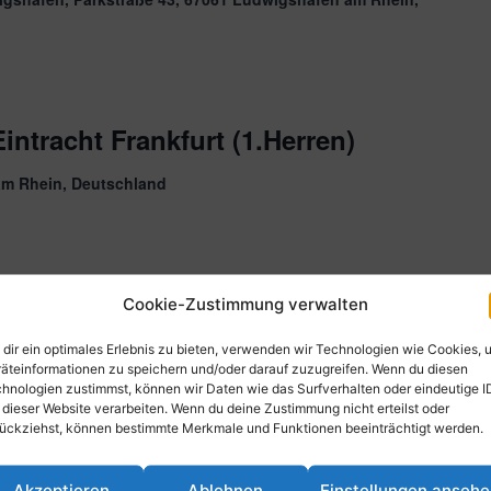
ntracht Frankfurt (1.Herren)
am Rhein, Deutschland
Cookie-Zustimmung verwalten
am Rhein, Deutschland
dir ein optimales Erlebnis zu bieten, verwenden wir Technologien wie Cookies, 
äteinformationen zu speichern und/oder darauf zuzugreifen. Wenn du diesen
hnologien zustimmst, können wir Daten wie das Surfverhalten oder eindeutige I
 dieser Website verarbeiten. Wenn du deine Zustimmung nicht erteilst oder
ückziehst, können bestimmte Merkmale und Funktionen beeinträchtigt werden.
y
Akzeptieren
Ablehnen
Einstellungen anseh