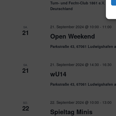
Turn- und Fecht-Club 1861 e.V. Ludw
Deutschland
21. September 2024 @ 10:00
-
11:00
SA.
21
Open Weekend
Parkstraße 43, 67061 Ludwigshafen 
21. September 2024 @ 14:30
-
16:30
SA.
21
wU14
Parkstraße 43, 67061 Ludwigshafen 
22. September 2024 @ 10:00
-
13:00
SO.
22
Spieltag Minis