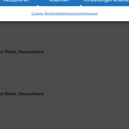
igshafen, Parkstraße 43, 67061 Ludwigshafen am Rhein,
Cookie-Richtlinie
Datenschutz
Impressum
am Rhein, Deutschland
am Rhein, Deutschland