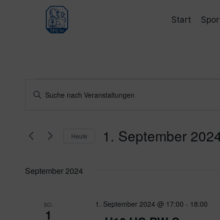
Zum
Inhalt
Start
Spor
springen
Veranstaltungen
Veranstaltungen
Bitte
Schlüsselwort
Suche
eingeben.
und
1. September 202
Suche
Heute
nach
Ansichten,
Datum
Veranstaltungen
wählen.
Navigation
September 2024
Schlüsselwort.
1. September 2024 @ 17:00
-
18:00
SO.
1