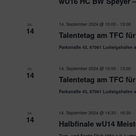
wU16 HC BW Speyer –
14. September 2024 @ 10:00
-
13:00
SA.
14
Talentetag am TFC für
Parkstraße 43, 67061 Ludwigshafen 
14. September 2024 @ 10:00
-
13:00
SA.
14
Talentetag am TFC für
Parkstraße 43, 67061 Ludwigshafen 
14. September 2024 @ 14:30
-
16:30
SA.
14
Halbfinale wU14 Meist
Turn- und Fecht-Club 1861 e.V. Ludw