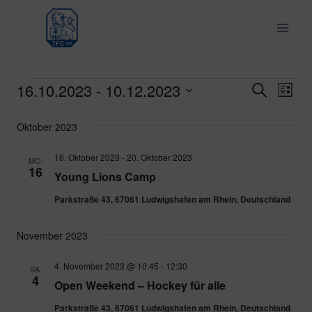
Zum
Inhalt
springen
16.10.2023
 - 
10.12.2023
Veranstaltungen
Ver
Verans
Suche
Liste
Datum
Ans
Suche
Oktober 2023
wählen.
Nav
und
16. Oktober 2023
-
20. Oktober 2023
MO.
16
Young Lions Camp
Ansich
Parkstraße 43, 67061 Ludwigshafen am Rhein, Deutschland
Naviga
November 2023
4. November 2023 @ 10:45
-
12:30
SA.
4
Open Weekend – Hockey für alle
Parkstraße 43, 67061 Ludwigshafen am Rhein, Deutschland