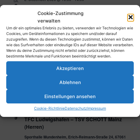
SA.
2
Spieltag wU10
Cookie-Zustimmung
Sporthalle Mundenheim Erich-Reimann-Straße 24, 67061
verwalten
Ludwigshafen am Rhein, Deutschland
Um dir ein optimales Erlebnis zu bieten, verwenden wir Technologien wie
Cookies, um Geräteinformationen zu speichern und/oder darauf
2. Dezember 2023 @ 10:00
-
18:00
zuzugreifen. Wenn du diesen Technologien zustimmst, können wir Daten
SA.
2
wie das Surfverhalten oder eindeutige IDs auf dieser Website verarbeiten.
Spieltag mU10
Wenn du deine Zustimmung nicht erteilst oder zurückziehst, können
bestimmte Merkmale und Funktionen beeinträchtigt werden.
Schulzentrum Mundenheim, Erich-Reimann-Straße 24, 67061
Ludwigshafen am Rhein, Deutschland
Akzeptieren
2. Dezember 2023 @ 10:45
-
12:30
SA.
Ablehnen
2
Open Weekend – Hockey für alle
Parkstraße 43, 67061 Ludwigshafen am Rhein, Deutschland
Einstellungen ansehen
Cookie-Richtlinie
Datenschutz
Impressum
9. Dezember 2023 @ 16:30
-
18:30
SA.
9
TFC Ludwigshafen – TSV SCHOTT Mainz
(Herren)
Sporthalle Mundenheim, Erich-Reimann-Straße 24, 67061