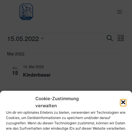
Zum
Inhalt
springen
15.05.2022
Veranstaltungen
Ver
Verans
Suche
Liste
Datum
Ans
Suche
Mai 2022
wählen.
Nav
und
15. Mai 2022
SO.
15
Kinderbasar
Ansich
Naviga
Cookie-Zustimmung
Vorherige
Heute
Verans
Nächste
verwalten
Veranstaltungen
Um dir ein optimales Erlebnis zu bieten, verwenden wir Technologien wie
Cookies, um Geräteinformationen zu speichern und/oder darauf
Kalender abonnieren
zuzugreifen. Wenn du diesen Technologien zustimmst, können wir Daten
wie das Surfverhalten oder eindeutige IDs auf dieser Website verarbeiten.