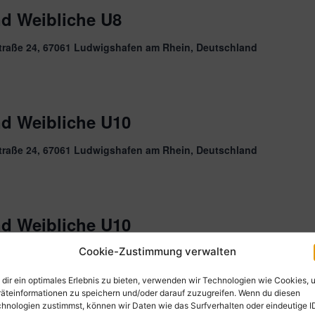
nd Weibliche U8
traße 24, 67061 Ludwigshafen am Rhein, Deutschland
nd Weibliche U10
traße 24, 67061 Ludwigshafen am Rhein, Deutschland
nd Weibliche U10
Cookie-Zustimmung verwalten
traße 24, 67061 Ludwigshafen am Rhein, Deutschland
dir ein optimales Erlebnis zu bieten, verwenden wir Technologien wie Cookies, 
äteinformationen zu speichern und/oder darauf zuzugreifen. Wenn du diesen
hnologien zustimmst, können wir Daten wie das Surfverhalten oder eindeutige I