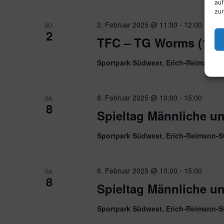
auf
zur
2. Februar 2025 @ 11:00
-
12:00
SO.
2
TFC – TG Worms (1. H
Sportpark Südwest, Erich-Reimann-S
8. Februar 2025 @ 10:00
-
15:00
SA.
8
Spieltag Männliche u
Sportpark Südwest, Erich-Reimann-S
8. Februar 2025 @ 10:00
-
15:00
SA.
8
Spieltag Männliche u
Sportpark Südwest, Erich-Reimann-S