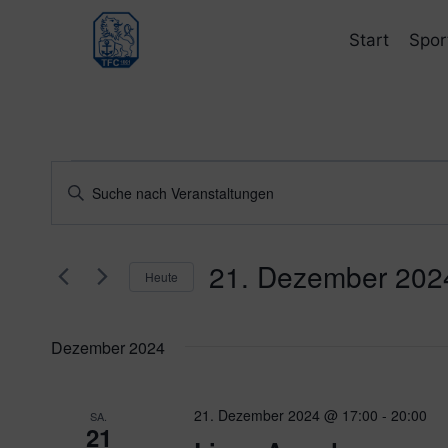
Zum
Inhalt
Start
Spor
springen
Veranstaltungen
Veranstaltungen
Bitte
Schlüsselwort
Suche
eingeben.
und
21. Dezember 202
Suche
Heute
nach
Ansichten,
Datum
Veranstaltungen
wählen.
Navigation
Dezember 2024
Schlüsselwort.
21. Dezember 2024 @ 17:00
-
20:00
SA.
21