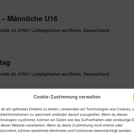
 – Männliche U16
traße 24, 67061 Ludwigshafen am Rhein, Deutschland
tag
traße 24, 67061 Ludwigshafen am Rhein, Deutschland
Cookie-Zustimmung verwalten
dir ein optimales Erlebnis zu bieten, verwenden wir Technologien wie Cookies, 
äteinformationen zu speichern und/oder darauf zuzugreifen. Wenn du diesen
am Rhein, Deutschland
hnologien zustimmst, können wir Daten wie das Surfverhalten oder eindeutige I
 dieser Website verarbeiten. Wenn du deine Zustimmung nicht erteilst oder
ückziehst, können bestimmte Merkmale und Funktionen beeinträchtigt werden.