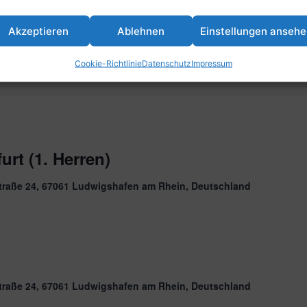
Akzeptieren
Ablehnen
Einstellungen anseh
Cookie-Richtlinie
Datenschutz
Impressum
urt (1. Herren)
traße 24, 67061 Ludwigshafen am Rhein, Deutschland
traße 24, 67061 Ludwigshafen am Rhein, Deutschland