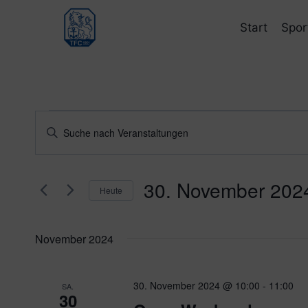
Zum
Inhalt
Start
Spor
springen
Veranstaltungen
Veranstaltungen
Bitte
Schlüsselwort
Suche
eingeben.
und
30. November 202
Suche
Heute
nach
Ansichten,
Datum
Veranstaltungen
wählen.
Navigation
November 2024
Schlüsselwort.
30. November 2024 @ 10:00
-
11:00
SA.
30