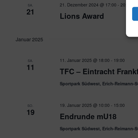
21. Dezember 2024 @ 17:00
-
20:00
SA.
21
Lions Award
Januar 2025
11. Januar 2025 @ 18:00
-
19:00
SA.
11
TFC – Eintracht Frankf
Sportpark Südwest, Erich-Reimann-S
19. Januar 2025 @ 10:00
-
15:00
SO.
19
Endrunde mU18
Sportpark Südwest, Erich-Reimann-S