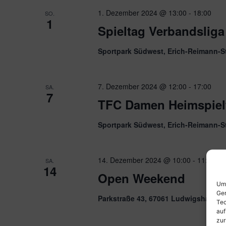
1. Dezember 2024 @ 13:00
-
18:00
SO.
1
Spieltag Verbandsliga
Sportpark Südwest, Erich-Reimann-S
7. Dezember 2024 @ 12:00
-
17:00
SA.
7
TFC Damen Heimspiel
Sportpark Südwest, Erich-Reimann-S
14. Dezember 2024 @ 10:00
-
11:00
SA.
14
Open Weekend
Um 
Ger
Parkstraße 43, 67061 Ludwigshafen 
Tec
auf
zur