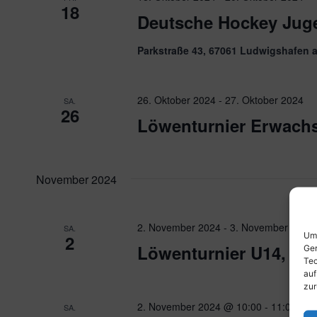
18
Deutsche Hockey Jug
Parkstraße 43, 67061 Ludwigshafen 
26. Oktober 2024
-
27. Oktober 2024
SA.
26
Löwenturnier Erwach
November 2024
2. November 2024
-
3. November 2024
SA.
Um 
2
Löwenturnier U14, U1
Ger
Tec
auf
zur
2. November 2024 @ 10:00
-
11:00
SA.