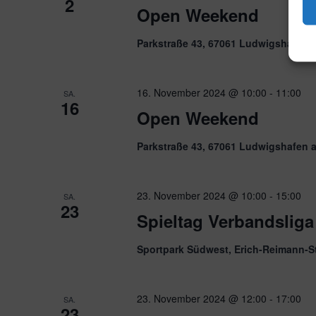
2
Open Weekend
Parkstraße 43, 67061 Ludwigshafen 
16. November 2024 @ 10:00
-
11:00
SA.
16
Open Weekend
Parkstraße 43, 67061 Ludwigshafen 
23. November 2024 @ 10:00
-
15:00
SA.
23
Spieltag Verbandsliga
Sportpark Südwest, Erich-Reimann-S
23. November 2024 @ 12:00
-
17:00
SA.
23