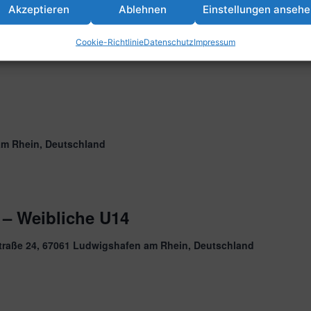
Akzeptieren
Ablehnen
Einstellungen anseh
am Rhein, Deutschland
Cookie-Richtlinie
Datenschutz
Impressum
am Rhein, Deutschland
 – Weibliche U14
traße 24, 67061 Ludwigshafen am Rhein, Deutschland