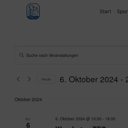
Zum
Inhalt
Start
Spor
springen
Veranstaltungen
Veranstaltungen
Bitte
Schlüsselwort
Suche
eingeben.
und
6. Oktober 2024
 - 
Suche
Heute
nach
Ansichten,
Datum
Veranstaltungen
wählen.
Navigation
Oktober 2024
Schlüsselwort.
6. Oktober 2024 @ 10:00
-
18:00
SO.
6